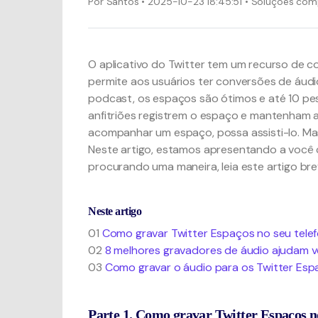
Por
Santos
• 2025-10-23 18:45:51 • Soluções co
O aplicativo do Twitter tem um recurso de c
permite aos usuários ter conversões de áudi
podcast, os espaços são ótimos e até 10 pes
anfitriões registrem o espaço e mantenham a
acompanhar um espaço, possa assisti-lo. M
Neste artigo, estamos apresentando a você 
procurando uma maneira, leia este artigo br
Neste artigo
01
Como gravar Twitter Espaços no seu tele
02
8 melhores gravadores de áudio ajudam v
03
Como gravar o áudio para os Twitter Espa
Parte 1. Como gravar Twitter Espaços no