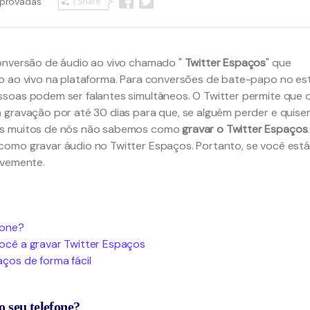
mprovadas
onversão de áudio ao vivo chamado "
Twitter Espaços
" que
o ao vivo na plataforma. Para conversões de bate-papo no est
soas podem ser falantes simultâneos. O Twitter permite que 
 gravação por até 30 dias para que, se alguém perder e quise
as muitos de nós não sabemos como
gravar o Twitter Espaços
.
como gravar áudio no Twitter Espaços. Portanto, se você está
evemente.
fone?
ocê a gravar Twitter Espaços
ços de forma fácil
 seu telefone?