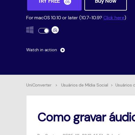
TRY FREE
Buy Now
For macOS 10.10 or later (10.7-10.9?
Click here
)
Watch in action
UniConverter
>
Usuários de Mídia Social
>
Usuários d
Como gravar áudio