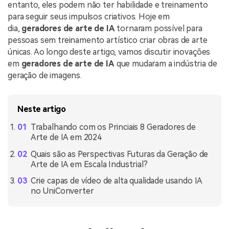
Usuários educacionais desfrutam
entanto, eles podem não ter habilidade e treinamento
Todas as informações que você precisa para usar o
de até 20% DESC.
para seguir seus impulsos criativos. Hoje em
Vídeo/Áudio
UniConverter.
Pesquisar
dia,
geradores de arte de IA
tornaram possível para
pessoas sem treinamento artístico criar obras de arte
Usuários de Filmes
Vídeo Tutorial
únicas. Ao longo deste artigo, vamos discutir inovações
Assista ao tutorial em vídeo para aprender como usar o
em
geradores de arte de IA
que mudaram a indústria de
Usuários de DVD
UniConverter.
geração de imagens.
Usuários de Redes Sociais
Especificaciones Técnicas
Uma lista de todos os formatos, dispositivos e GPUs
Usuários de Mac
Neste artigo
suportados pelo UniConverter.
Trabalhando com os Princiais 8 Geradores de
MAIS SOLUÇÕES
Arte de IA em 2024
O que há de novo?
Os produtos e atualizações mais recentes.
Quais são as Perspectivas Futuras da Geração de
Arte de IA em Escala Industrial?
Crie capas de vídeo de alta qualidade usando IA
no UniConverter