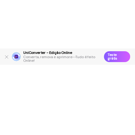
UniConverter - Edição Online
Teste
Converta, remova e aprimore--Tudo é feito
grátis
Online!
Produtos Maravilhosos
Wondershare
Explore IA