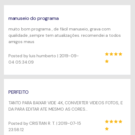
Usuários educacionais desfrutam
Todas as informações que você precisa para usar o
de até 20% DESC.
Vídeo/Áudio
UniConverter.
Pesquisar
manuseio do programa
Usuários de Filmes
Vídeo Tutorial
muito bom programa , de fácil manuseio, grava com
Assista ao tutorial em vídeo para aprender como usar o
qualidade ,sempre tem atualizações. recomendei a todos
Usuários de DVD
UniConverter.
amigos meus
Usuários de Redes Sociais
Especificaciones Técnicas
Posted by luis humberto | 2019-09-
Uma lista de todos os formatos, dispositivos e GPUs
04 05:34:09
Usuários de Mac
suportados pelo UniConverter.
MAIS SOLUÇÕES
O que há de novo?
Os produtos e atualizações mais recentes.
PERFEITO
TANTO PARA BAIXAR VIDE 4K, CONVERTER VIDEOS FOTOS, E
DA PARA EDITAR ATE MESMO AS CORES...
Posted by CRISTIAN R. T. | 2019-07-15
23:58:12