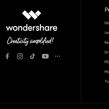
P
Fi
Un
Re
Dr
PD
Mo
To