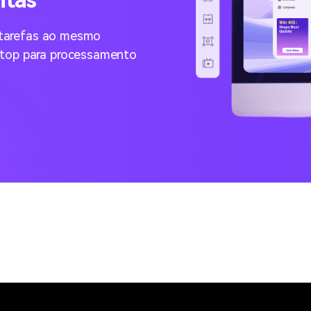
itas
s tarefas ao mesmo
ktop para processamento