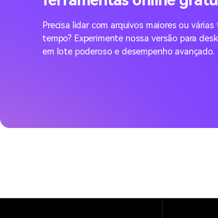
ferramentas online gratu
Precisa lidar com arquivos maiores ou vária
tempo? Experimente nossa versão para des
em lote poderoso e desempenho avançado.