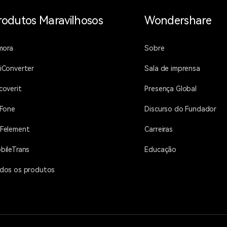
rodutos Maravilhosos
Wondershare
lmora
Sobre
iConverter
Sala de imprensa
coverit
Presença Global
.Fone
Discurso do Fundador
Felement
Carreiras
bileTrans
Educação
dos os produtos