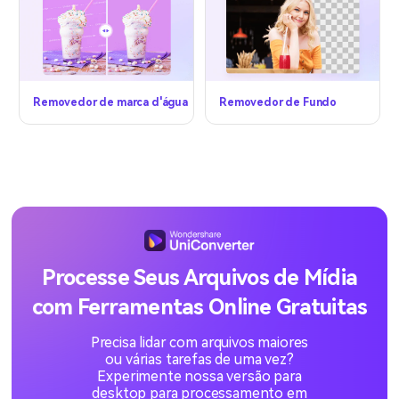
Removedor de marca d'água
Removedor de Fundo
Processe Seus Arquivos de Mídia
com Ferramentas Online Gratuitas
Precisa lidar com arquivos maiores
ou várias tarefas de uma vez?
Experimente nossa versão para
desktop para processamento em