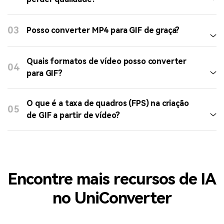
vídeo para GIF?
O conversor ideal varia conforme suas necessidades. Se
você busca eficiência e recursos avançados, o conversor
de GIF do UniConverter é uma excelente escolha,
especialmente por sua interface simples que facilita o
uso.
Posso converter vídeo para GIF sem
02
perder qualidade?
03
Posso converter MP4 para GIF de graça?
Quais formatos de vídeo posso converter
04
para GIF?
O que é a taxa de quadros (FPS) na criação
05