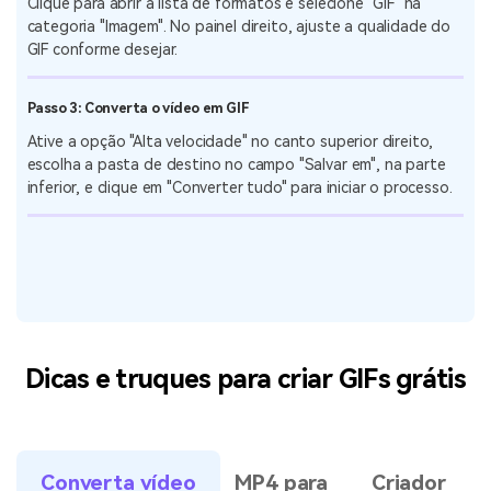
Passo 1: Importe o vídeo para conversão
Abra o Wondershare UniConverter no seu PC com Windows e
clique em "Conversor" na tela inicial. Em seguida, clique em
"Adicionar arquivos" para selecionar e importar o vídeo que
você deseja transformar em GIF.
Passo 2: Escolha o formato de saída GIF
Clique para abrir a lista de formatos e selecione "GIF" na
categoria "Imagem". No painel direito, ajuste a qualidade do
GIF conforme desejar.
Passo 3: Converta o vídeo em GIF
Ative a opção "Alta velocidade" no canto superior direito,
escolha a pasta de destino no campo "Salvar em", na parte
inferior, e clique em "Converter tudo" para iniciar o processo.