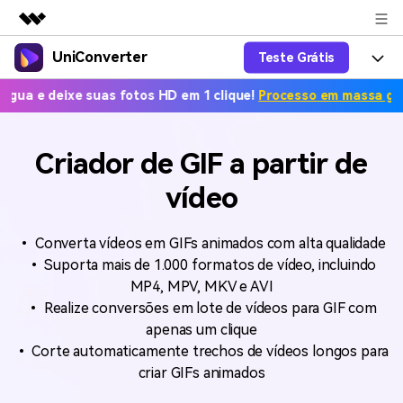
UniConverter
Teste Grátis
Produtos em destaque
Criatividade digital com IA generativa
s HD em 1 clique!
Processo em massa grátis. Poste no Instagra
Productos
Negócios
Utilitários
Visão geral
UniConverter-Conversor de Vídeo
Características
Sobre nós
Criador de GIF a partir de
Soluções
Novo
UniConverter para Windows
vídeo
Ferramentas Online
Sala de imprensa
Converter de voz em texto
Converta com precisão fala em
UniConverter para Mac
texto para áudio e vídeo.
Soluções
Loja
• Converta vídeos em GIFs animados com alta qualidade
AniSmall-Compressor de vídeo
• Suporta mais de 1.000 formatos de vídeo, incluindo
Novo
Ajuda
Popular
Suporte
Fãs de Esportes
MP4, MPV, MKV e AVI
Conversor de Vídeo
AniSmall para Desktop
Onde há esporte, há
• Realize conversões em lote de vídeos para GIF com
Aproveite recursos de conversão
Guia
UniConverter
Atualize para a V17
apenas um clique
poderosos e inteligentes.
AniSmall para iOS
Como usar o Wondershare UniConverter? Aprenda o guia
• Corte automaticamente trechos de vídeos longos para
passo a passo abaixo.
criar GIFs animados
Popular
COMPRE AGORA
Entrar
IA Lab
Ofertas Educacionais
FAQs