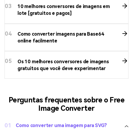
01
Melhor conversor de imagens 128x128:
como redimensionar imagens para ícones
128x128?
02
Conversor de imagens grátis - Google
Drive
03
10 melhores conversores de imagens em
lote [gratuitos e pagos]
04
Como converter imagens para Base64
online facilmente
05
Os 10 melhores conversores de imagens